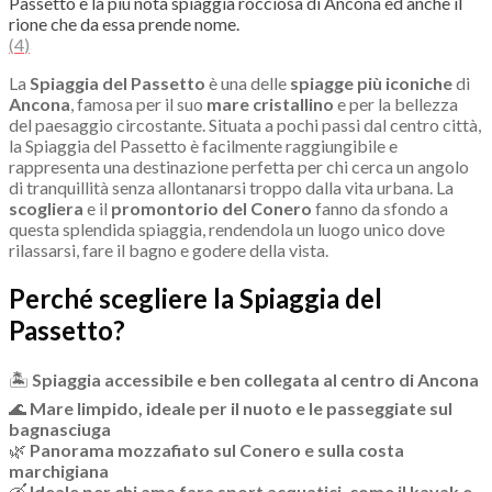
Passetto è la più nota spiaggia rocciosa di Ancona ed anche il
rione che da essa prende nome.
(
4
)
La
Spiaggia del Passetto
è una delle
spiagge più iconiche
di
Ancona
, famosa per il suo
mare cristallino
e per la bellezza
del paesaggio circostante. Situata a pochi passi dal centro città,
la Spiaggia del Passetto è facilmente raggiungibile e
rappresenta una destinazione perfetta per chi cerca un angolo
di tranquillità senza allontanarsi troppo dalla vita urbana. La
scogliera
e il
promontorio del Conero
fanno da sfondo a
questa splendida spiaggia, rendendola un luogo unico dove
rilassarsi, fare il bagno e godere della vista.
Perché scegliere la Spiaggia del
Passetto?
🏝
Spiaggia accessibile e ben collegata al centro di Ancona
🌊
Mare limpido, ideale per il nuoto e le passeggiate sul
bagnasciuga
🌿
Panorama mozzafiato sul Conero e sulla costa
marchigiana
🛶
Ideale per chi ama fare sport acquatici, come il kayak e