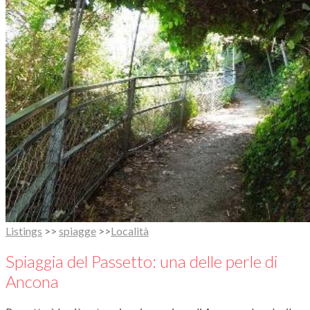
Listings
>>
spiagge
>>
Località
Spiaggia del Passetto: una delle perle di
Ancona