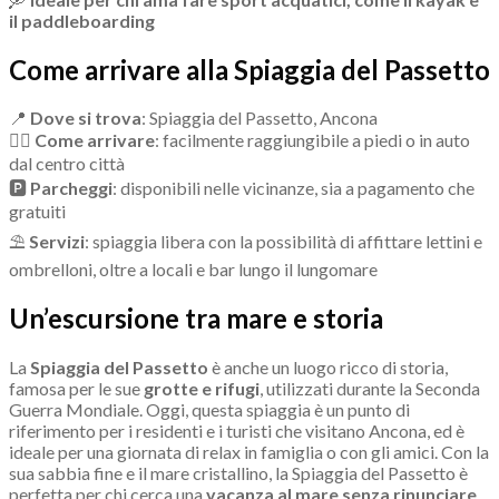
il paddleboarding
Come arrivare alla Spiaggia del Passetto
📍
Dove si trova
: Spiaggia del Passetto, Ancona
🚶‍♂
Come arrivare
: facilmente raggiungibile a piedi o in auto
dal centro città
🅿
Parcheggi
: disponibili nelle vicinanze, sia a pagamento che
gratuiti
⛱
Servizi
: spiaggia libera con la possibilità di affittare lettini e
ombrelloni, oltre a locali e bar lungo il lungomare
Un’escursione tra mare e storia
La
Spiaggia del Passetto
è anche un luogo ricco di storia,
famosa per le sue
grotte e rifugi
, utilizzati durante la Seconda
Guerra Mondiale. Oggi, questa spiaggia è un punto di
riferimento per i residenti e i turisti che visitano Ancona, ed è
ideale per una giornata di relax in famiglia o con gli amici. Con la
sua sabbia fine e il mare cristallino, la Spiaggia del Passetto è
perfetta per chi cerca una
vacanza al mare senza rinunciare