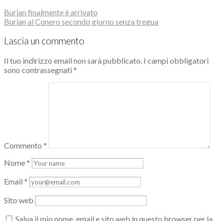
Burian finalmente è arrivato
Burian al Conero secondo giorno senza tregua
Lascia un commento
Il tuo indirizzo email non sarà pubblicato.
I campi obbligatori
sono contrassegnati
*
Commento
*
Nome
*
Email
*
Sito web
Salva il mio nome, email e sito web in questo browser per la