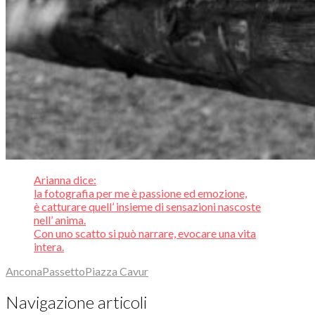
Arianna dice:
la fotografia per me è passione ed emozione,
è catturare quell’ insieme di sensazioni nascoste
nell’ anima.
Con uno scatto si può narrare, evocare una vita
intera.
Ancona
Passetto
Piazza Cavur
Navigazione articoli