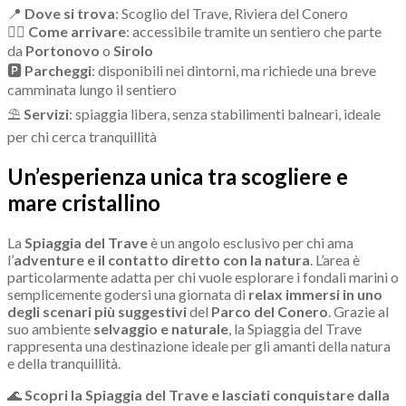
📍
Dove si trova
: Scoglio del Trave, Riviera del Conero
🚶‍♂
Come arrivare
: accessibile tramite un sentiero che parte
da
Portonovo
o
Sirolo
🅿
Parcheggi
: disponibili nei dintorni, ma richiede una breve
camminata lungo il sentiero
⛱
Servizi
: spiaggia libera, senza stabilimenti balneari, ideale
per chi cerca tranquillità
Un’esperienza unica tra scogliere e
mare cristallino
La
Spiaggia del Trave
è un angolo esclusivo per chi ama
l’
adventure e il contatto diretto con la natura
. L’area è
particolarmente adatta per chi vuole esplorare i fondali marini o
semplicemente godersi una giornata di
relax immersi in uno
degli scenari più suggestivi
del
Parco del Conero
. Grazie al
suo ambiente
selvaggio e naturale
, la Spiaggia del Trave
rappresenta una destinazione ideale per gli amanti della natura
e della tranquillità.
🌊
Scopri la Spiaggia del Trave e lasciati conquistare dalla