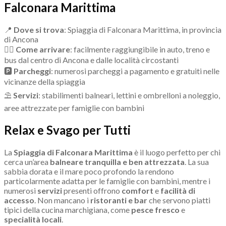
Falconara Marittima
📍
Dove si trova
: Spiaggia di Falconara Marittima, in provincia
di Ancona
🚶‍♂
Come arrivare
: facilmente raggiungibile in auto, treno e
bus dal centro di Ancona e dalle località circostanti
🅿
Parcheggi
: numerosi parcheggi a pagamento e gratuiti nelle
vicinanze della spiaggia
⛱
Servizi
: stabilimenti balneari, lettini e ombrelloni a noleggio,
aree attrezzate per famiglie con bambini
Relax e Svago per Tutti
La
Spiaggia di Falconara Marittima
è il luogo perfetto per chi
cerca un’area
balneare tranquilla e ben attrezzata
. La sua
sabbia dorata e il mare poco profondo la rendono
particolarmente adatta per le famiglie con bambini, mentre i
numerosi
servizi
presenti offrono
comfort
e
facilità di
accesso
. Non mancano i
ristoranti e bar
che servono piatti
tipici della cucina marchigiana, come
pesce fresco
e
specialità locali
.