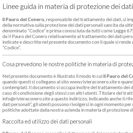
Linee guida in materia di protezione dei dat
Il Pauro del Conero
, responsabile del trattamento dei dati, si imp
della normativa sulla protezione dei dati personali sancita da ul
denominato “Codice” e prima conosciuta da tutti come Legge 675/9
da Il Pauro del Conero relativamente al trattamento dei dati pers
indicate e descritte nel presente documento con il quale si rende ag
”Codice”.
Cosa prevedono le nostre politiche in materia di protez
Nel presente documento è illustrato il modo in cui
Il Pauro del 
quando questi si collegano al sito www.rivieraconero.site e quand
contemplati. Il documento si occupa inoltre del trattamento dei da
caso di condivisione degli stessi con altri utenti. Titolare del tra
info@rivieraconero.site a questo indirizzo, indicando anche il ri
dati personali”, gli utenti possono rivolgersi in ogni momento per ri
politiche adottate dalla nostra azienda in materia di protezione de
Raccolta ed utilizzo dei dati personali