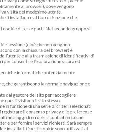
a Privacy come stringhe di testo di piccole
 (solitamente al browser), dove vengono
siva visita del medesimo utente.
e li installano e al tipo di funzione che
 i cookie di terze parti. Nel secondo gruppo si
okie sessione (cioè che non vengono
scono con la chiusura del browser) è
all’utente e alla trasmissione di identificativi di
ri per consentire l’esplorazione sicura ed
tre tecniche informatiche potenzialmente
one, che garantiscono la normale navigazione e
nte dal gestore del sito per raccogliere
 questi visitano il sito stesso.
e in funzione di una serie di criteri selezionati
i registrare il consenso privacy o le preferenze
li messaggi di errore riscontrati in talune
ter e per fornire i servizi richiesti. Sarà sempre
ie installati. Questi cookie sono utilizzati al