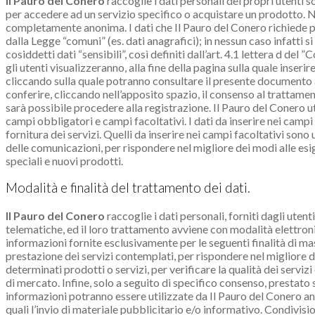
Il Pauro del Conero
raccoglie i dati personali dei propri utenti s
per accedere ad un servizio specifico o acquistare un prodotto. Negl
completamente anonima. I dati che Il Pauro del Conero richiede per
dalla Legge “comuni” (es. dati anagrafici); in nessun caso infatti si
cosiddetti dati “sensibili”, così definiti dall’art. 4.1 lettera d del ”
gli utenti visualizzeranno, alla fine della pagina sulla quale inserire 
cliccando sulla quale potranno consultare il presente documento al
conferire, cliccando nell’apposito spazio, il consenso al trattamen
sarà possibile procedere alla registrazione. Il Pauro del Conero util
campi obbligatori e campi facoltativi. I dati da inserire nei camp
fornitura dei servizi. Quelli da inserire nei campi facoltativi sono u
delle comunicazioni, per rispondere nel migliore dei modi alle esig
speciali e nuovi prodotti.
Modalità e finalità del trattamento dei dati.
Il Pauro del Conero
raccoglie i dati personali, forniti dagli uten
telematiche, ed il loro trattamento avviene con modalità elettroni
informazioni fornite esclusivamente per le seguenti finalità di mas
prestazione dei servizi contemplati, per rispondere nel migliore de
determinati prodotti o servizi, per verificare la qualità dei servizi
di mercato. Infine, solo a seguito di specifico consenso, prestato 
informazioni potranno essere utilizzate da Il Pauro del Conero a
quali l’invio di materiale pubblicitario e/o informativo. Condivisi