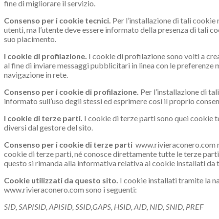
fine di migliorare il servizio.
Consenso per i cookie tecnici.
Per l’installazione di tali cookie
utenti, ma l’utente deve essere informato della presenza di tali coo
suo piacimento.
I cookie di profilazione.
I cookie di profilazione sono volti a crea
al fine di inviare messaggi pubblicitari in linea con le preferenze
navigazione in rete.
Consenso per i cookie di profilazione.
Per l’installazione di t
informato sull’uso degli stessi ed esprimere così il proprio conse
I cookie di terze parti.
I cookie di terze parti sono quei cookie te
diversi dal gestore del sito.
Consenso per i cookie di terze parti
www.rivieraconero.com non
cookie di terze parti, né conosce direttamente tutte le terze parti
questo si rimanda alla informativa relativa ai cookie installati da t
Cookie utilizzati da questo sito.
I cookie installati tramite la n
www.rivieraconero.com
sono i seguenti:
SID, SAPISID, APISID, SSID,GAPS, HSID, AID, NID, SNID, PREF