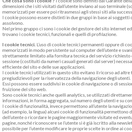
Che cosa sono i cookie ?
I cookie sono definiti dal Garante dell
dimensioni che i siti visitati dall’utente inviano al suo terminale
memorizzati per essere poi ritrasmessi agli stessi siti alla succes
I cookie possono essere distinti in due gruppi in base ai soggetti ch
assolvono.
Nel primo gruppo ci sono i cookie del gestore del sito internet ed
trovano i cookie tecnici, funzionali e quelli di profilazione.
I cookie tecnici.
L’uso di cookie tecnici permanenti oppure di co
memorizzati in modo persistente sul computer dell’utente e svani
strettamente limitato alla fornitura tecnica del servizio richiesto d
sessione (costituiti da numeri casuali generati dal server) necessa
efficiente del sito e delle sue applicazioni.
I cookie tecnici utilizzati in questo sito evitano il ricorso ad al
pregiudizievoli per la riservatezza della navigazione degli utenti.
Essi possono essere suddivisi in cookie di navigazione o di sessi
fruizione del sito web.
Sono cookie tecnici anche quelli analytics, se utilizzati direttame
informazioni, in forma aggregata, sul numero degli utenti e su come
I cookie di funzionalità, invece permettono all’utente la navigazion
(ad esempio, la lingua) alcuni cookie di funzionalità permettono d
dell’utente o ricordare le pagine maggiormente visitate ed eventua
pagine, nonché riconoscere se l’utente si è già iscritto alla newslet
possibile per l’utente modificare le proprie scelte in ordine ai cook