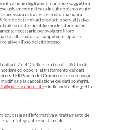
entificazione degli utenti, non sono soggette a
 esclusivamente nel caso in cui: abbiamo avuto
la necessità di trasferire le informazioni a
i fornire determinati prodotti o servizi (salvo
ti alcun diritto ad utilizzare le informazioni
tamente necessario per svolgere il loro
ria o di altra autorità competente; oppure
relative all’uso del sito stesso.
all’art. 7 del “Codice” fra i quali il diritto di
ncellare od opporsi al trattamento dei dati
nero.site
Il Pauro del Conero
offre comunque
 modifica o la cancellazione dei dati conferiti.
nfo@rivieraconero.site
e indicando nell’oggetto
licy, ossia nell’informativa al trattamento dei
sce parte integrante e sostanziale.