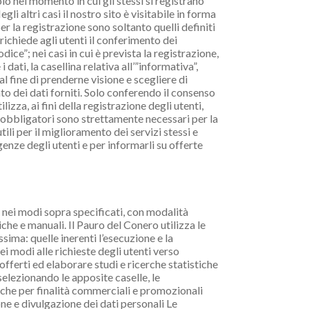
olo nel momento in cui gli stessi si registrano
i altri casi il nostro sito è visitabile in forma
 la registrazione sono soltanto quelli definiti
 richiede agli utenti il conferimento dei
Codice”; nei casi in cui è prevista la registrazione,
i dati, la casellina relativa all’”informativa”,
 fine di prenderne visione e scegliere di
to dei dati forniti. Solo conferendo il consenso
izza, ai fini della registrazione degli utenti,
i obbligatori sono strettamente necessari per la
tili per il miglioramento dei servizi stessi e
enze degli utenti e per informarli su offerte
ti nei modi sopra specificati, con modalità
che e manuali. Il Pauro del Conero utilizza le
sima: quelle inerenti l’esecuzione e la
i modi alle richieste degli utenti verso
 offerti ed elaborare studi e ricerche statistiche
selezionando le apposite caselle, le
nche per finalità commerciali e promozionali
one e divulgazione dei dati personali Le