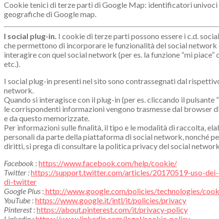
Cookie tenici di terze parti di Google Map: identificatori univoci
geografiche di Google map.
I social plug-in.
I cookie di terze parti possono essere i c.d. social
che permettono di incorporare le funzionalità del social network 
interagire con quel social network (per es. la funzione “mi piace”
etc.).
I social plug-in presenti nel sito sono contrassegnati dal rispettiv
network.
Quando si interagisce con il plug-in (per es. cliccando il pulsante
le corrispondenti informazioni vengono trasmesse dal browser di
e da questo memorizzate.
Per informazioni sulle finalità, il tipo e le modalità di raccolta, e
personali da parte della piattaforma di social network, nonché per
diritti, si prega di consultare la politica privacy del social network
Facebook
:
https://www.facebook.com/help/cookie/
Twitter :
https://support.twitter.com/articles/20170519-uso-dei-
di-twitter
Google Plus
:
http://www.google.com/policies/technologies/cook
YouTube
:
https://www.google.it/intl/it/policies/privacy
Pinterest
:
https://about.pinterest.com/it/privacy-policy
Linkedin
:
https://www.linkedin.com/legal/cookie_policy