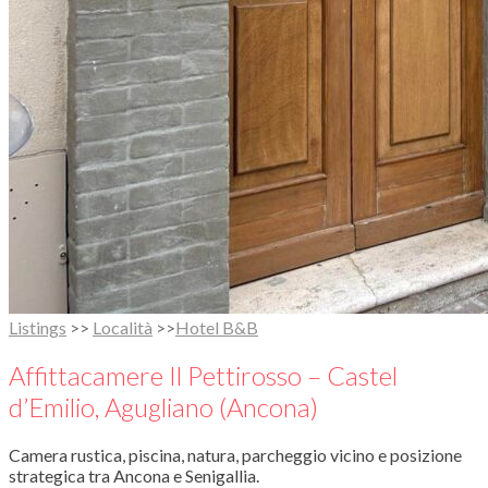
Listings
>>
Località
>>
Hotel B&B
Affittacamere Il Pettirosso – Castel
d’Emilio, Agugliano (Ancona)
Camera rustica, piscina, natura, parcheggio vicino e posizione
strategica tra Ancona e Senigallia.