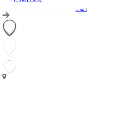
2026 Il Pauro del Conero | relase 15 |
credit