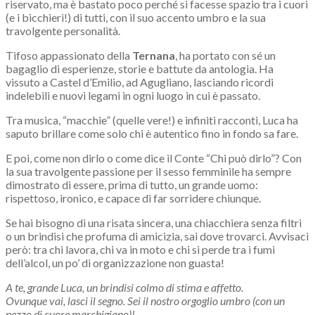
riservato, ma è bastato poco perché si facesse spazio tra i cuori
(e i bicchieri!) di tutti, con il suo accento umbro e la sua
travolgente personalità.
Tifoso appassionato della
Ternana
, ha portato con sé un
bagaglio di esperienze, storie e battute da antologia. Ha
vissuto a Castel d’Emilio, ad Agugliano, lasciando ricordi
indelebili e nuovi legami in ogni luogo in cui è passato.
Tra musica, “macchie” (quelle vere!) e infiniti racconti, Luca ha
saputo brillare come solo chi è autentico fino in fondo sa fare.
E poi, come non dirlo o come dice il Conte “Chi può dirlo”? Con
la sua travolgente passione per il sesso femminile ha sempre
dimostrato di essere, prima di tutto, un grande uomo:
rispettoso, ironico, e capace di far sorridere chiunque.
Se hai bisogno di una risata sincera, una chiacchiera senza filtri
o un brindisi che profuma di amicizia, sai dove trovarci. Avvisaci
però: tra chi lavora, chi va in moto e chi si perde tra i fumi
dell’alcol, un po’ di organizzazione non guasta!
A te, grande Luca, un brindisi colmo di stima e affetto.
Ovunque vai, lasci il segno. Sei il nostro orgoglio umbro (con un
pezzo di cuore marchigiano)!