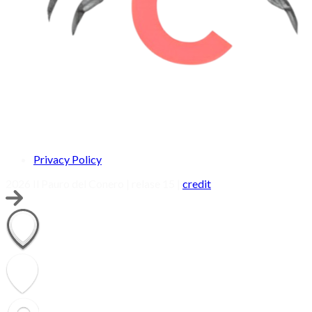
Privacy Policy
2026 Il Pauro del Conero | relase 15 |
credit