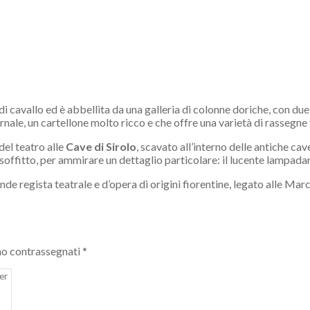
di cavallo ed è abbellita da una galleria di colonne doriche, con due o
rnale, un cartellone molto ricco e che offre una varietà di rassegne t
del teatro alle
Cave di Sirolo
, scavato all’interno delle antiche cav
 soffitto, per ammirare un dettaglio particolare: il lucente lampadari
de regista teatrale e d’opera di origini fiorentine, legato alle Marc
no contrassegnati
*