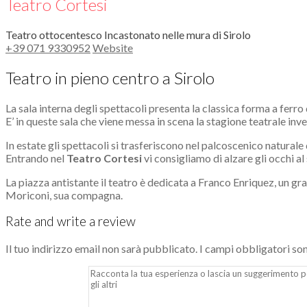
Teatro Cortesi
Teatro ottocentesco Incastonato nelle mura di Sirolo
+39 071 9330952
Website
Teatro in pieno centro a Sirolo
La sala interna degli spettacoli presenta la classica forma a ferro 
E’ in queste sala che viene messa in scena la stagione teatrale inve
In estate gli spettacoli si trasferiscono nel palcoscenico naturale 
Entrando nel
Teatro Cortesi
vi consigliamo di alzare gli occhi al
La piazza antistante il teatro è dedicata a Franco Enriquez, un gran
Moriconi, sua compagna.
Rate and write a review
Il tuo indirizzo email non sarà pubblicato.
I campi obbligatori so