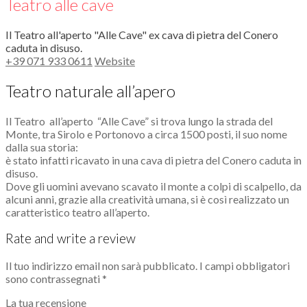
Teatro alle cave
Il Teatro all'aperto "Alle Cave" ex cava di pietra del Conero
caduta in disuso.
+39 071 933 0611
Website
Teatro naturale all’apero
Il Teatro all’aperto “Alle Cave” si trova lungo la strada del
Monte, tra Sirolo e Portonovo a circa 1500 posti, il suo nome
dalla sua storia:
è stato infatti ricavato in una cava di pietra del Conero caduta in
disuso.
Dove gli uomini avevano scavato il monte a colpi di scalpello, da
alcuni anni, grazie alla creatività umana, si è così realizzato un
caratteristico teatro all’aperto.
Rate and write a review
Il tuo indirizzo email non sarà pubblicato.
I campi obbligatori
sono contrassegnati
*
La tua recensione