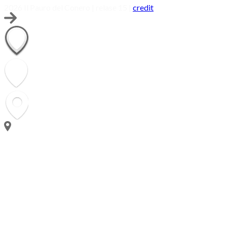
2026 Il Pauro del Conero | relase 15 |
credit