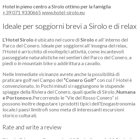
Hotel in pieno centro a SIrolo ottimo per la famiglia
+39 071 9330665
www.hotel-sirolo.eu
Ideale per soggiorni brevi a Sirolo e di relax
L’Hotel Sirolo
è ubicato nel cuore di
Sirolo
e all’ interno del
Parco del Conero. Ideale per soggiorni all’ insegna del relax,
l’Hotel è arricchito di molteplici attività, come incantevoli
passeggiate naturalistiche nei sentieri del Parco del Conero, a
piedi o in mountain bike o addirittura a cavallo.
Nelle Immediate vicinanze avrete anche la possibilità di
praticare golf nel Campo del
“Conero Golf”
con cui l’ Hotel è
convenzionato. In Pochi minuti si raggiungono le stupende
spiagge della Riviera del Conero, quali quelle di Sirolo,
Numana
e Portonovo
.Percorrendo le “Vie del Rosso Conero” si
possono inoltre degustare i prodotti tipici dell’Enogastronomia
locale.I paesi limitrofi sono meta di interessanti escursioni
storico culturali.
Rate and write a review