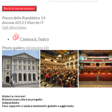
Piazza della Repubblica
14
Ancona
60121
Marche
IT
Get directions
Cinema & Teatro
Photo gallery
All photos (4)
Aiutaci a crescere!
RivieraConero.site è un progetto
indipendente:
il tuo supporto ci aiuta a mantenerlo gratuito e aggiornato.