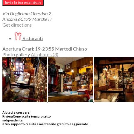
Via Guglielmo Oberdan
2
Ancona
60122
Marche
IT
Get directions
Ristoranti
Apertura Orari: 19-23:55 Martedi Chiuso
Photo gallery
All photos (3)
Aiutaci a crescere!
RivieraConero.site è un progetto
indipendente:
il tuo supporto ci aiuta a mantenerlo gratuito e aggiornato.