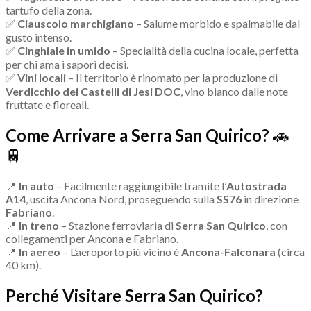
tartufo della zona.
✅
Ciauscolo marchigiano
– Salume morbido e spalmabile dal
gusto intenso.
✅
Cinghiale in umido
– Specialità della cucina locale, perfetta
per chi ama i sapori decisi.
✅
Vini locali
– Il territorio è rinomato per la produzione di
Verdicchio dei Castelli di Jesi DOC
, vino bianco dalle note
fruttate e floreali.
Come Arrivare a Serra San Quirico?
🚗
🚆
📍
In auto
– Facilmente raggiungibile tramite l’
Autostrada
A14
, uscita Ancona Nord, proseguendo sulla
SS76
in direzione
Fabriano
.
📍
In treno
– Stazione ferroviaria di
Serra San Quirico
, con
collegamenti per Ancona e Fabriano.
📍
In aereo
– L’aeroporto più vicino è
Ancona-Falconara
(circa
40 km).
Perché Visitare Serra San Quirico?