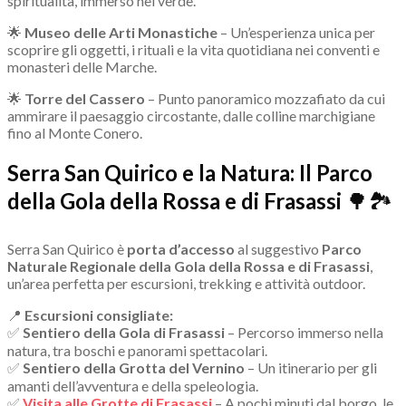
spiritualità, immerso nel verde.
🌟
Museo delle Arti Monastiche
– Un’esperienza unica per
scoprire gli oggetti, i rituali e la vita quotidiana nei conventi e
monasteri delle Marche.
🌟
Torre del Cassero
– Punto panoramico mozzafiato da cui
ammirare il paesaggio circostante, dalle colline marchigiane
fino al Monte Conero.
Serra San Quirico e la Natura: Il Parco
della Gola della Rossa e di Frasassi
🌳🏞
Serra San Quirico è
porta d’accesso
al suggestivo
Parco
Naturale Regionale della Gola della Rossa e di Frasassi
,
un’area perfetta per escursioni, trekking e attività outdoor.
📍
Escursioni consigliate:
✅
Sentiero della Gola di Frasassi
– Percorso immerso nella
natura, tra boschi e panorami spettacolari.
✅
Sentiero della Grotta del Vernino
– Un itinerario per gli
amanti dell’avventura e della speleologia.
✅
Visita alle Grotte di Frasassi
– A pochi minuti dal borgo, le