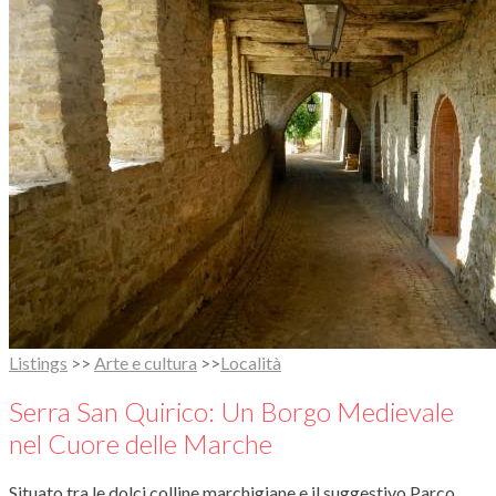
Listings
>>
Arte e cultura
>>
Località
Serra San Quirico: Un Borgo Medievale
nel Cuore delle Marche
Situato tra le dolci colline marchigiane e il suggestivo Parco