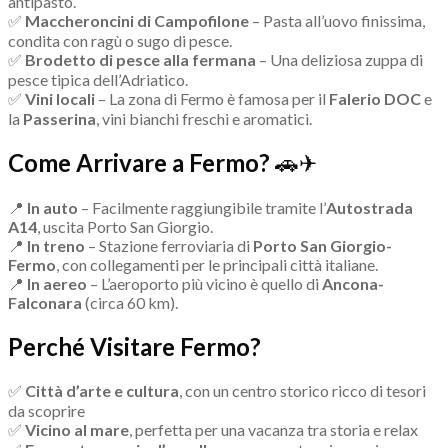
antipasto.
✅
Maccheroncini di Campofilone
– Pasta all’uovo finissima,
condita con ragù o sugo di pesce.
✅
Brodetto di pesce alla fermana
– Una deliziosa zuppa di
pesce tipica dell’Adriatico.
✅
Vini locali
– La zona di Fermo è famosa per il
Falerio DOC
e
la
Passerina
, vini bianchi freschi e aromatici.
Come Arrivare a Fermo?
🚗✈️
📍
In auto
– Facilmente raggiungibile tramite l’
Autostrada
A14
, uscita Porto San Giorgio.
📍
In treno
– Stazione ferroviaria di
Porto San Giorgio-
Fermo
, con collegamenti per le principali città italiane.
📍
In aereo
– L’aeroporto più vicino è quello di
Ancona-
Falconara
(circa 60 km).
Perché Visitare Fermo?
✅
Città d’arte e cultura
, con un centro storico ricco di tesori
da scoprire
✅
Vicino al mare
, perfetta per una vacanza tra storia e relax