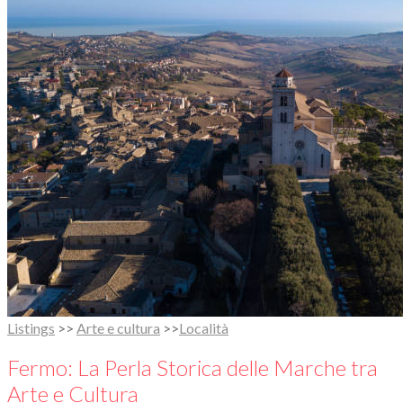
Listings
>>
Arte e cultura
>>
Località
Fermo: La Perla Storica delle Marche tra
Arte e Cultura