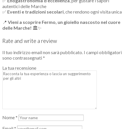
✅
Enogastronomia d’eccellenza
, per gustare i sapori
autentici delle Marche
✅
Eventi e tradizioni secolari
, che rendono ogni visita unica
📍
Vieni a scoprire Fermo, un gioiello nascosto nel cuore
delle Marche!
🏛✨
Rate and write a review
Il tuo indirizzo email non sarà pubblicato.
I campi obbligatori
sono contrassegnati
*
La tua recensione
Nome
*
Email
*