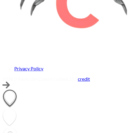
Privacy Policy
2026 Il Pauro del Conero | relase 15 |
credit