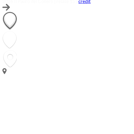
2026 Il Pauro del Conero | relase 15 |
credit