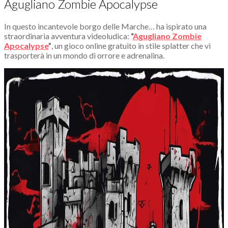
Agugliano Zombie Apocalypse
In questo incantevole borgo delle Marche… ha ispirato una
straordinaria avventura videoludica:
“
Agugliano Zombie
Apocalypse
”
, un gioco online gratuito in stile splatter che vi
trasporterà in un mondo di orrore e adrenalina.