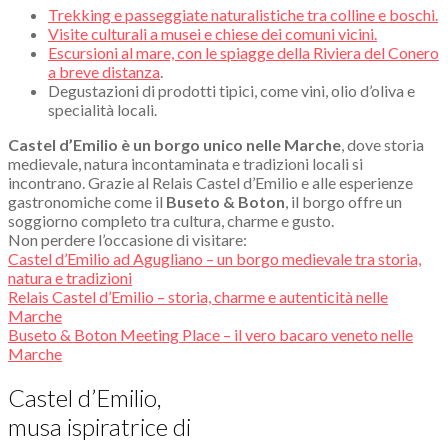
Trekking e passeggiate naturalistiche tra colline e boschi.
Visite culturali a musei e chiese dei comuni vicini.
Escursioni al mare, con le spiagge della Riviera del Conero
a breve distanza
.
Degustazioni di prodotti tipici, come vini, olio d’oliva e
specialità locali.
Castel d’Emilio è un borgo unico nelle Marche
, dove storia
medievale, natura incontaminata e tradizioni locali si
incontrano. Grazie al Relais Castel d’Emilio e alle esperienze
gastronomiche come il
Buseto & Boton
, il borgo offre un
soggiorno completo tra cultura, charme e gusto.
Non perdere l’occasione di visitare:
Castel d’Emilio ad Agugliano – un borgo medievale tra storia,
natura e tradizioni
Relais Castel d’Emilio – storia, charme e autenticità nelle
Marche
Buseto & Boton Meeting Place – il vero bacaro veneto nelle
Marche
Castel d’Emilio,
musa ispiratrice di