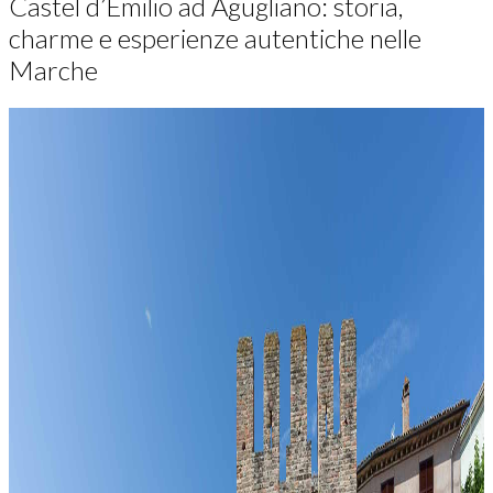
Castel d’Emilio ad Agugliano: storia,
charme e esperienze autentiche nelle
Marche