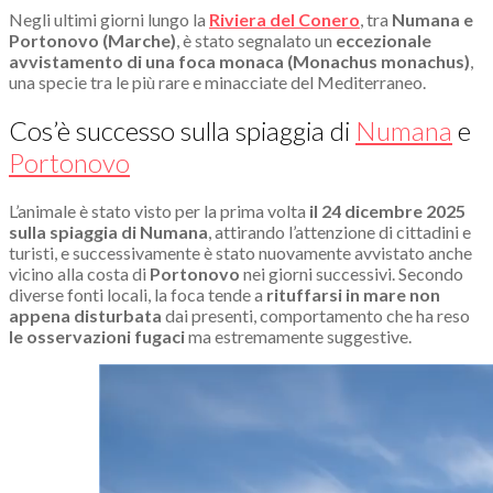
Negli ultimi giorni lungo la
Riviera del Conero
, tra
Numana e
Portonovo (Marche)
, è stato segnalato un
eccezionale
avvistamento di una foca monaca (Monachus monachus)
,
una specie tra le più rare e minacciate del Mediterraneo.
Cos’è successo sulla spiaggia di
Numana
e
Portonovo
L’animale è stato visto per la prima volta
il 24 dicembre 2025
sulla spiaggia di Numana
, attirando l’attenzione di cittadini e
turisti, e successivamente è stato nuovamente avvistato anche
vicino alla costa di
Portonovo
nei giorni successivi. Secondo
diverse fonti locali, la foca tende a
rituffarsi in mare non
appena disturbata
dai presenti, comportamento che ha reso
le osservazioni fugaci
ma estremamente suggestive.