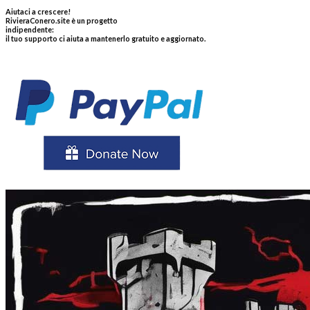
Aiutaci a crescere!
RivieraConero.site è un progetto
indipendente:
il tuo supporto ci aiuta a mantenerlo gratuito e aggiornato.