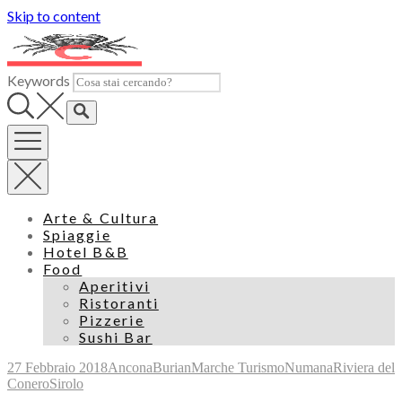
Skip to content
Keywords
Arte & Cultura
Spiaggie
Hotel B&B
Food
Aperitivi
Ristoranti
Pizzerie
Sushi Bar
27 Febbraio 2018
Ancona
Burian
Marche Turismo
Numana
Riviera del
Conero
Sirolo