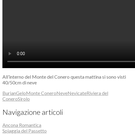
All’interno del Monte del Conero questa mattina si sono visti
40/50cm di neve
Burian
Gelo
Monte Conero
Neve
Nevicate
Riviera del
Conero
Sirolo
Navigazione articoli
Ancona Romantica
Spiaggia del Passetto