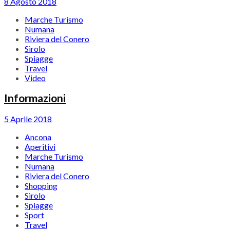
8 Agosto 2018
Marche Turismo
Numana
Riviera del Conero
Sirolo
Spiagge
Travel
Video
Informazioni
5 Aprile 2018
Ancona
Aperitivi
Marche Turismo
Numana
Riviera del Conero
Shopping
Sirolo
Spiagge
Sport
Travel