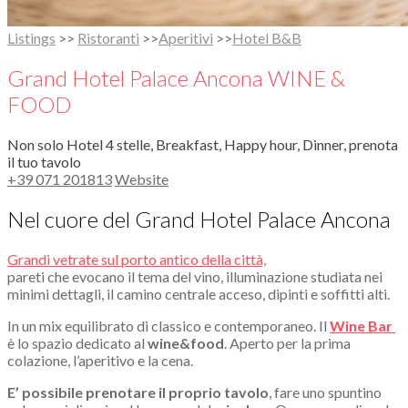
Listings
>>
Ristoranti
>>
Aperitivi
>>
Hotel B&B
Grand Hotel Palace Ancona WINE &
FOOD
Non solo Hotel 4 stelle, Breakfast, Happy hour, Dinner, prenota
il tuo tavolo
+39 071 201813
Website
Nel cuore del Grand Hotel Palace Ancona
Grandi vetrate sul porto antico della città,
pareti che evocano il tema del vino, illuminazione studiata nei
minimi dettagli, il camino centrale acceso, dipinti e soffitti alti.
In un mix equilibrato di classico e contemporaneo. Il
Wine Bar
è lo spazio dedicato al
wine&food
. Aperto per la prima
colazione, l’aperitivo e la cena.
E’ possibile prenotare il proprio tavolo
, fare uno spuntino