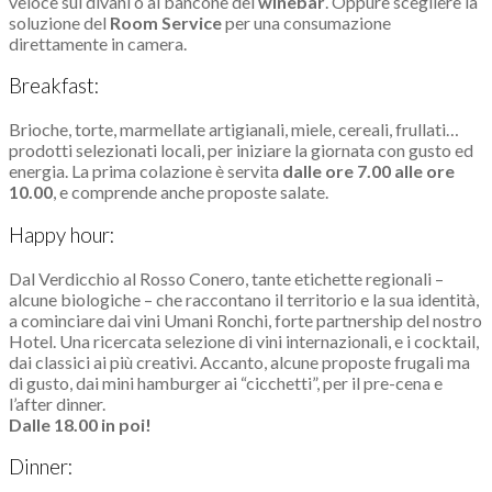
veloce sui divani o al bancone del
winebar
. Oppure scegliere la
soluzione del
Room Service
per una consumazione
direttamente in camera.
Breakfast:
Brioche, torte, marmellate artigianali, miele, cereali, frullati…
prodotti selezionati locali, per iniziare la giornata con gusto ed
energia. La prima colazione è servita
dalle ore 7.00 alle ore
10.00
, e comprende anche proposte salate.
Happy hour:
Dal Verdicchio al Rosso Conero, tante etichette regionali –
alcune biologiche – che raccontano il territorio e la sua identità,
a cominciare dai vini Umani Ronchi, forte partnership del nostro
Hotel. Una ricercata selezione di vini internazionali, e i cocktail,
dai classici ai più creativi. Accanto, alcune proposte frugali ma
di gusto, dai mini hamburger ai “cicchetti”, per il pre-cena e
l’after dinner.
Dalle 18.00 in poi!
Dinner: