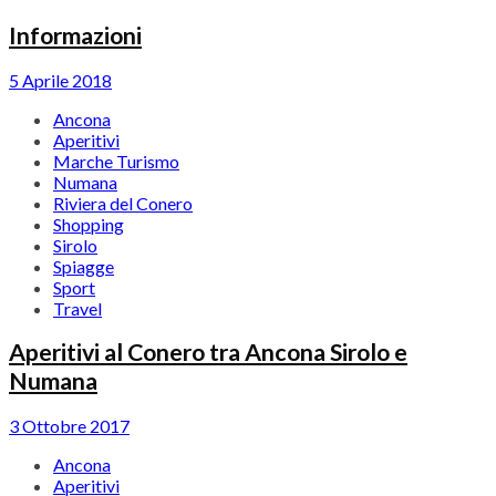
Informazioni
5 Aprile 2018
Ancona
Aperitivi
Marche Turismo
Numana
Riviera del Conero
Shopping
Sirolo
Spiagge
Sport
Travel
Aperitivi al Conero tra Ancona Sirolo e
Numana
3 Ottobre 2017
Ancona
Aperitivi