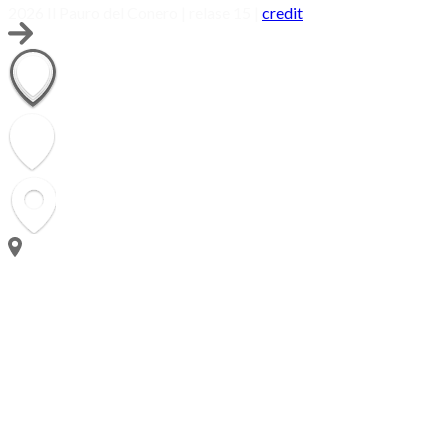
2026 Il Pauro del Conero | relase 15 |
credit