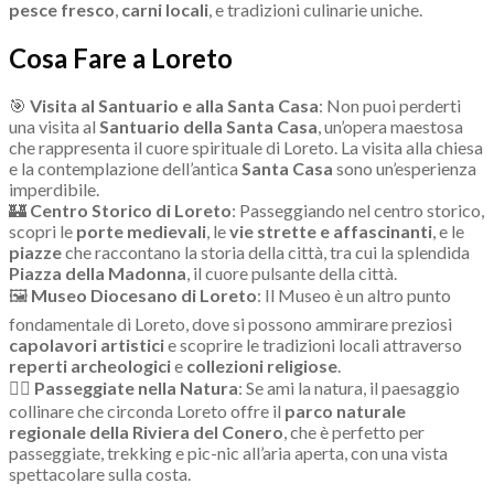
pesce fresco
,
carni locali
, e tradizioni culinarie uniche.
Cosa Fare a Loreto
🎯
Visita al Santuario e alla Santa Casa
: Non puoi perderti
una visita al
Santuario della Santa Casa
, un’opera maestosa
che rappresenta il cuore spirituale di Loreto. La visita alla chiesa
e la contemplazione dell’antica
Santa Casa
sono un’esperienza
imperdibile.
🏰
Centro Storico di Loreto
: Passeggiando nel centro storico,
scopri le
porte medievali
, le
vie strette e affascinanti
, e le
piazze
che raccontano la storia della città, tra cui la splendida
Piazza della Madonna
, il cuore pulsante della città.
🖼
Museo Diocesano di Loreto
: Il Museo è un altro punto
fondamentale di Loreto, dove si possono ammirare preziosi
capolavori artistici
e scoprire le tradizioni locali attraverso
reperti archeologici
e
collezioni religiose
.
🚶‍♂
Passeggiate nella Natura
: Se ami la natura, il paesaggio
collinare che circonda Loreto offre il
parco naturale
regionale della Riviera del Conero
, che è perfetto per
passeggiate, trekking e pic-nic all’aria aperta, con una vista
spettacolare sulla costa.