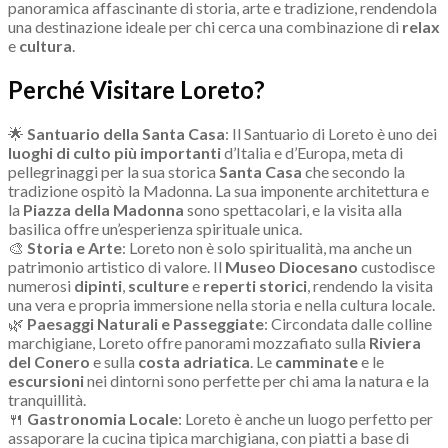
panoramica affascinante di storia, arte e tradizione, rendendola
una destinazione ideale per chi cerca una combinazione di
relax
e
cultura
.
Perché Visitare Loreto?
🌟
Santuario della Santa Casa
: Il Santuario di Loreto è uno dei
luoghi di culto più importanti
d’Italia e d’Europa, meta di
pellegrinaggi per la sua storica
Santa Casa
che secondo la
tradizione ospitò la Madonna. La sua imponente architettura e
la
Piazza della Madonna
sono spettacolari, e la visita alla
basilica offre un’esperienza spirituale unica.
🎨
Storia e Arte
: Loreto non è solo spiritualità, ma anche un
patrimonio artistico di valore. Il
Museo Diocesano
custodisce
numerosi
dipinti
,
sculture
e
reperti storici
, rendendo la visita
una vera e propria immersione nella storia e nella cultura locale.
🌿
Paesaggi Naturali e Passeggiate
: Circondata dalle colline
marchigiane, Loreto offre panorami mozzafiato sulla
Riviera
del Conero
e sulla
costa adriatica
. Le
camminate
e le
escursioni
nei dintorni sono perfette per chi ama la natura e la
tranquillità.
🍴
Gastronomia Locale
: Loreto è anche un luogo perfetto per
assaporare la cucina tipica marchigiana, con piatti a base di